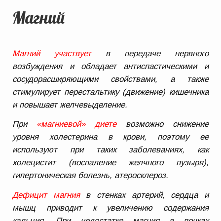
Магний
Магний участвует
в передаче нервного
возбуждения и обладает антиспастическими и
сосудорасширяющими свойствами, а также
стимулирует перестальтику (движение) кишечника
и повышает желчевыделение.
При
«магниевой» диете
возможно снижение
уровня холестерина в крови, поэтому ее
используют при таких заболеваниях, как
холецистит (воспаление желчного пузыря),
гипертоническая болезнь, атеросклероз.
Дефицит магния
в стенках артерий, сердца и
мышц приводит к увеличению содержания
кальция. При недостатке магния в почках