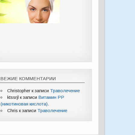
СВЕЖИЕ КОММЕНТАРИИ
Christopher
к записи
Траволечение
ktssrjl
к записи
Витамин РР
(никотиновая кислота).
Chris
к записи
Траволечение