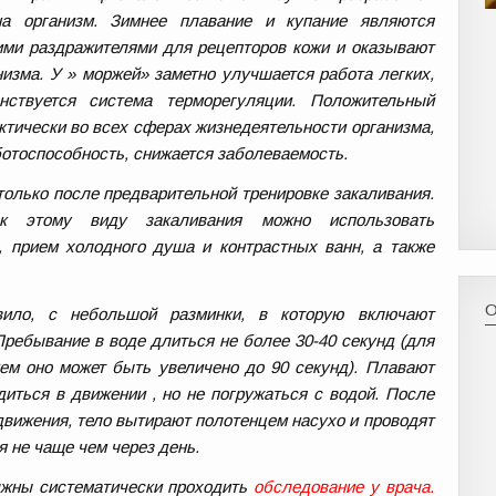
на организм. Зимнее плавание и купание являются
ми раздражителями для рецепторов кожи и оказывают
низма. У » моржей» заметно улучшается работа легких,
енствуется система терморегуляции. Положительный
ктически во всех сферах жизнедеятельности организма,
отоспособность, снижается заболеваемость.
только после предварительной тренировке закаливания.
 к этому виду закаливания можно использовать
, прием холодного душа и контрастных ванн, а также
вило, с небольшой разминки, в которую включают
Пребывание в воде длиться не более 30-40 секунд (для
м оно может быть увеличено до 90 секунд). Плавают
диться в движении , но не погружаться с водой. После
вижения, тело вытирают полотенцем насухо и проводят
 не чаще чем через день.
жны систематически проходить
обследование у врача.